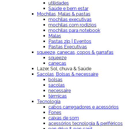
utilidades
Saúde e bem estar
Mochilas, Malas & pastas
mochilas executivas
mochilas com rodizios
mochilas para notebook
Malas
Pastas zip | Eventos
Pastas Executivas
squeeze, canecas, copos & garrafas
squeeze
canecas
Lazer, Sol, chuva & Saúde
Sacolas, Bolsas & necessaire
bolsas
sacolas
necessaire
térmicas
Tecnologia
cabos carregadores e acessórios
Fones
caixas de som
acessórios tecnologia & periféricos
pen drive & pen card