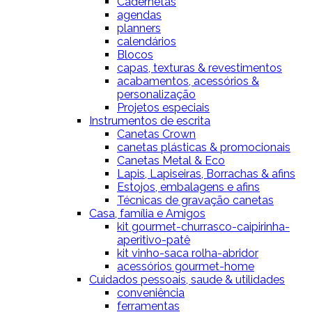
Cadernetas
agendas
planners
calendários
Blocos
capas, texturas & revestimentos
acabamentos, acessórios &
personalização
Projetos especiais
Instrumentos de escrita
Canetas Crown
canetas plásticas & promocionais
Canetas Metal & Eco
Lapis, Lapiseiras, Borrachas & afins
Estojos, embalagens e afins
Técnicas de gravação canetas
Casa, família e Amigos
kit gourmet-churrasco-caipirinha-
aperitivo-patê
kit vinho-saca rolha-abridor
acessórios gourmet-home
Cuidados pessoais, saude & utilidades
conveniência
ferramentas