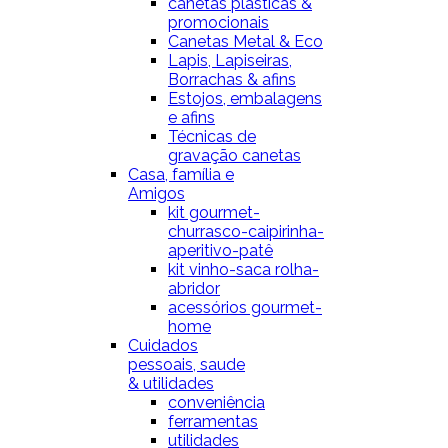
canetas plásticas &
promocionais
Canetas Metal & Eco
Lapis, Lapiseiras,
Borrachas & afins
Estojos, embalagens
e afins
Técnicas de
gravação canetas
Casa, família e
Amigos
kit gourmet-
churrasco-caipirinha-
aperitivo-patê
kit vinho-saca rolha-
abridor
acessórios gourmet-
home
Cuidados
pessoais, saude
& utilidades
conveniência
ferramentas
utilidades