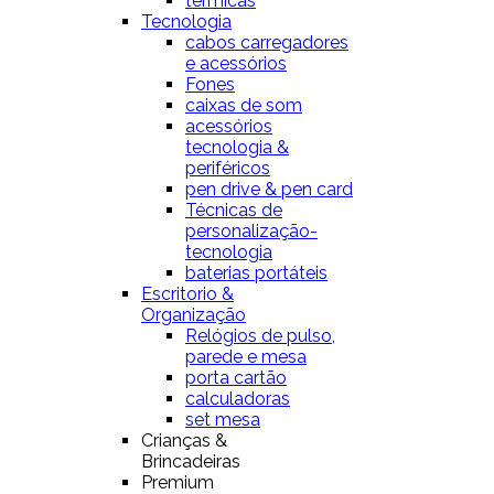
térmicas
Tecnologia
cabos carregadores
e acessórios
Fones
caixas de som
acessórios
tecnologia &
periféricos
pen drive & pen card
Técnicas de
personalização-
tecnologia
baterias portáteis
Escritorio &
Organização
Relógios de pulso,
parede e mesa
porta cartão
calculadoras
set mesa
Crianças &
Brincadeiras
Premium