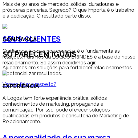
Mais de 30 anos de mercado, sólidas, duradouras e
prósperas parcerias. Segredo? O que importa é o trabalho
e a dedicação. O resultado parte disso.
SEUS CLIENTES
CONFIANÇA
Confiamos é o que nos conecta, é o fundamenta as
SÓ PARECEM IGUAIS
relações. Para nós da LOGOS BRINDES é a base do nosso
relacionamento. Só assim decidimos agir.
Ajudarmos em soluções para fortalecer relacionamentos
e potencializar resultados.
Vamos falar a respeito?
EXPERIÊNCIA
A Logos tem forte experiência prática, sólidos
conhecimentos de marketing, propaganda e
comunicação. Por isso, pode oferecer soluções
qualificadas em produtos e consultoria de Marketing de
Relacionamento.
A personalidade de sua marca.