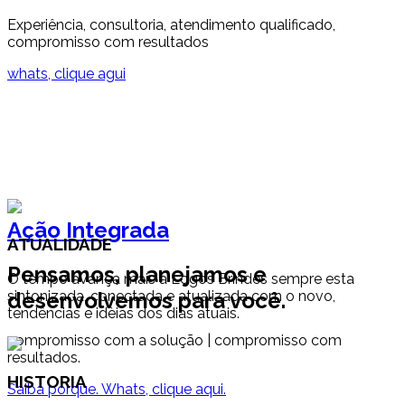
Experiência, consultoria, atendimento qualificado,
compromisso com resultados
whats, clique agui
Ação Integrada
ATUALIDADE
Pensamos, planejamos e
O tempo avança mais a Logos Brindes sempre esta
desenvolvemos para você.
sintonizada, conectada e atualizada com o novo,
tendências e idèias dos dias atuais.
compromisso com a solução | compromisso com
resultados.
HISTORIA
Saiba porque. Whats, clique aqui.