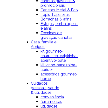
canetas plásticas &
promocionais
Canetas Metal & Eco
Lapis, Lapiseiras,
Borrachas & afins
Estojos, embalagens
e afins
Técnicas de
gravação canetas
Casa, família e
Amigos
kit gourmet-
churrasco-caipirinha-
aperitivo-patê
kit vinho-saca rolha-
abridor
acessórios gourmet-
home
Cuidados
pessoais, saude
& utilidades
conveniência
ferramentas
utilidades