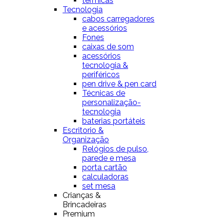
térmicas
Tecnologia
cabos carregadores
e acessórios
Fones
caixas de som
acessórios
tecnologia &
periféricos
pen drive & pen card
Técnicas de
personalização-
tecnologia
baterias portáteis
Escritorio &
Organização
Relógios de pulso,
parede e mesa
porta cartão
calculadoras
set mesa
Crianças &
Brincadeiras
Premium