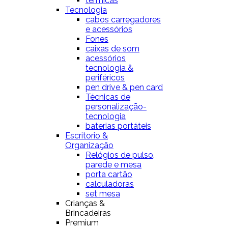
térmicas
Tecnologia
cabos carregadores
e acessórios
Fones
caixas de som
acessórios
tecnologia &
periféricos
pen drive & pen card
Técnicas de
personalização-
tecnologia
baterias portáteis
Escritorio &
Organização
Relógios de pulso,
parede e mesa
porta cartão
calculadoras
set mesa
Crianças &
Brincadeiras
Premium