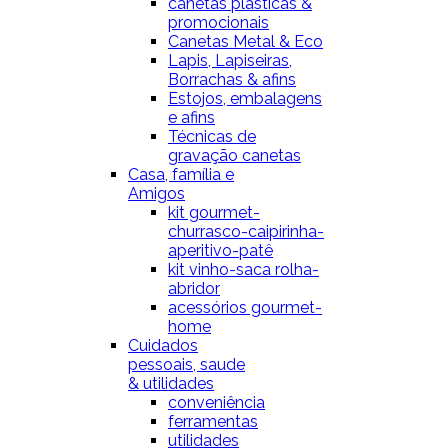
canetas plásticas &
promocionais
Canetas Metal & Eco
Lapis, Lapiseiras,
Borrachas & afins
Estojos, embalagens
e afins
Técnicas de
gravação canetas
Casa, família e
Amigos
kit gourmet-
churrasco-caipirinha-
aperitivo-patê
kit vinho-saca rolha-
abridor
acessórios gourmet-
home
Cuidados
pessoais, saude
& utilidades
conveniência
ferramentas
utilidades