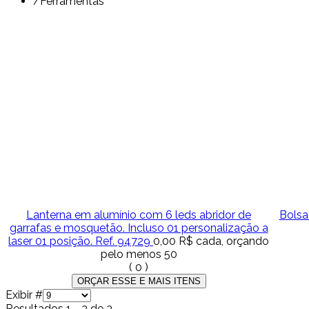
/
Ferramentas
Lanterna em alumínio com 6 leds abridor de
Bolsa
garrafas e mosquetão. Incluso 01 personalização a
laser 01 posição. Ref. 94729
0,00 R$
cada, orçando
pelo menos 50
(
0
)
Exibir #
Resultados 1 - 3 de 3