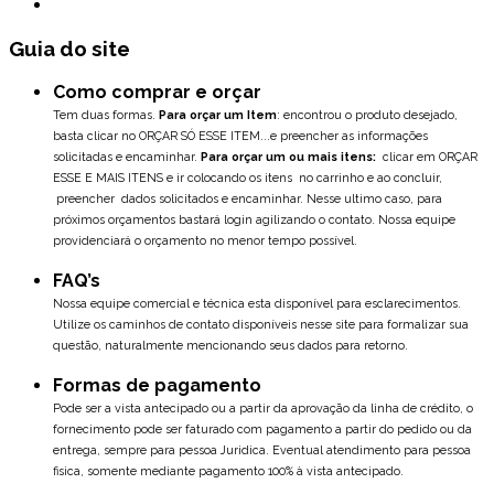
Guia do site
Como comprar e orçar
Tem duas formas.
Para orçar um Item
: encontrou o produto desejado,
basta clicar no ORÇAR SÓ ESSE ITEM...e preencher as informações
solicitadas e encaminhar.
Para orçar um ou mais itens:
clicar em ORÇAR
ESSE E MAIS ITENS e ir colocando os itens no carrinho e ao concluir,
preencher dados solicitados e encaminhar. Nesse ultimo caso, para
próximos orçamentos bastará login agilizando o contato. Nossa equipe
providenciará o orçamento no menor tempo possível.
FAQ’s
Nossa equipe comercial e técnica esta disponível para esclarecimentos.
Utilize os caminhos de contato disponíveis nesse site para formalizar sua
questão, naturalmente mencionando seus dados para retorno.
Formas de pagamento
Pode ser a vista antecipado ou a partir da aprovação da linha de crédito, o
fornecimento pode ser faturado com pagamento a partir do pedido ou da
entrega, sempre para pessoa Juridica. Eventual atendimento para pessoa
fisica, somente mediante pagamento 100% à vista antecipado.