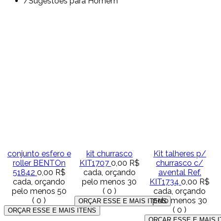
/
Sugestões para Homem
conjunto esfero e
kit churrasco
Kit talheres p/
roller BENTOn
KIT1707
0,00 R$
churrasco c/
51842
0,00 R$
cada, orçando
avental Ref.
cada, orçando
pelo menos 30
KIT1734
0,00 R$
pelo menos 50
(
0
)
cada, orçando
(
0
)
pelo menos 30
(
0
)