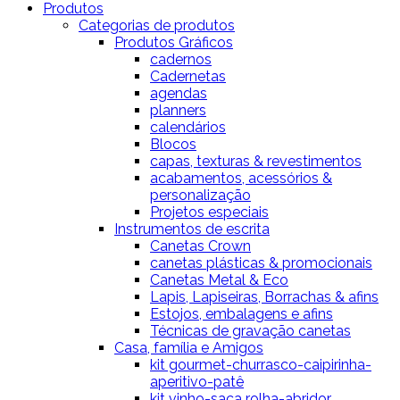
Produtos
Categorias de produtos
Produtos Gráficos
cadernos
Cadernetas
agendas
planners
calendários
Blocos
capas, texturas & revestimentos
acabamentos, acessórios &
personalização
Projetos especiais
Instrumentos de escrita
Canetas Crown
canetas plásticas & promocionais
Canetas Metal & Eco
Lapis, Lapiseiras, Borrachas & afins
Estojos, embalagens e afins
Técnicas de gravação canetas
Casa, família e Amigos
kit gourmet-churrasco-caipirinha-
aperitivo-patê
kit vinho-saca rolha-abridor