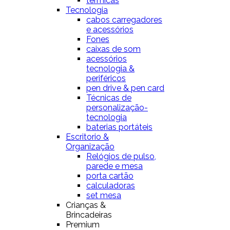
térmicas
Tecnologia
cabos carregadores
e acessórios
Fones
caixas de som
acessórios
tecnologia &
periféricos
pen drive & pen card
Técnicas de
personalização-
tecnologia
baterias portáteis
Escritorio &
Organização
Relógios de pulso,
parede e mesa
porta cartão
calculadoras
set mesa
Crianças &
Brincadeiras
Premium