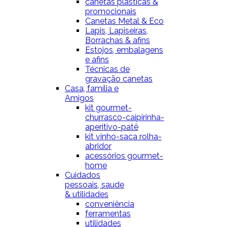
canetas plásticas &
promocionais
Canetas Metal & Eco
Lapis, Lapiseiras,
Borrachas & afins
Estojos, embalagens
e afins
Técnicas de
gravação canetas
Casa, família e
Amigos
kit gourmet-
churrasco-caipirinha-
aperitivo-patê
kit vinho-saca rolha-
abridor
acessórios gourmet-
home
Cuidados
pessoais, saude
& utilidades
conveniência
ferramentas
utilidades