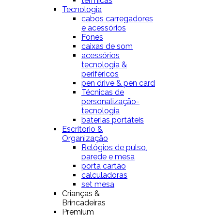
térmicas
Tecnologia
cabos carregadores
e acessórios
Fones
caixas de som
acessórios
tecnologia &
periféricos
pen drive & pen card
Técnicas de
personalização-
tecnologia
baterias portáteis
Escritorio &
Organização
Relógios de pulso,
parede e mesa
porta cartão
calculadoras
set mesa
Crianças &
Brincadeiras
Premium