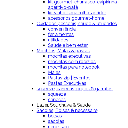
kit gourmet-churrasco-caipirinha-
aperitivo-patê
kit vinho-saca rolha-abridor
acessórios gourmet-home
Cuidados pessoais, saude & utilidades
conveniência
ferramentas
utilidades
Saúde e bem estar
Mochilas, Malas & pastas
mochilas executivas
mochilas com rodizios
mochilas para notebook
Malas
Pastas zip | Eventos
Pastas Executivas
squeeze, canecas, copos & garrafas
squeeze
canecas
Lazer, Sol, chuva & Saúde
Sacolas, Bolsas & necessaire
bolsas
sacolas
necessaire