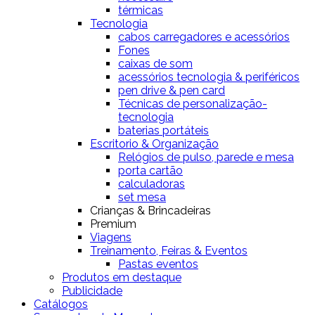
térmicas
Tecnologia
cabos carregadores e acessórios
Fones
caixas de som
acessórios tecnologia & periféricos
pen drive & pen card
Técnicas de personalização-
tecnologia
baterias portáteis
Escritorio & Organização
Relógios de pulso, parede e mesa
porta cartão
calculadoras
set mesa
Crianças & Brincadeiras
Premium
Viagens
Treinamento, Feiras & Eventos
Pastas eventos
Produtos em destaque
Publicidade
Catálogos