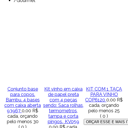
/
Gourmet
Conjunto base
Kit vinho em caixa
KIT COM 1 TAÇA
para copos.
de papel preta
PARA VINHO
Bambu. 4 bases
com 4 peças
COP6120
0,00 R$
com caixa aberta
sendo: Saca rolhas,
cada, orçando
93967
0,00 R$
termometros,
pelo menos 25
cada, orçando
tampa e corta
(
0
)
pelo menos 30
pingos., KV059
(
0
)
0,00 R$
cada,