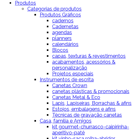
Produtos
Categorias de produtos
Produtos Gráficos
cadernos
Cadernetas
agendas
planners
calendários
Blocos
capas, texturas & revestimentos
acabamentos, acessórios &
personalização
Projetos especiais
Instrumentos de escrita
Canetas Crown
canetas plásticas & promocionais
Canetas Metal & Eco
Lapis, Lapiseiras, Borrachas & afins
Estojos, embalagens e afins
Técnicas de gravação canetas
Casa, família e Amigos
kit gourmet-churrasco-caipirinha-
aperitivo-patê
kit vinho-saca rolha-abridor