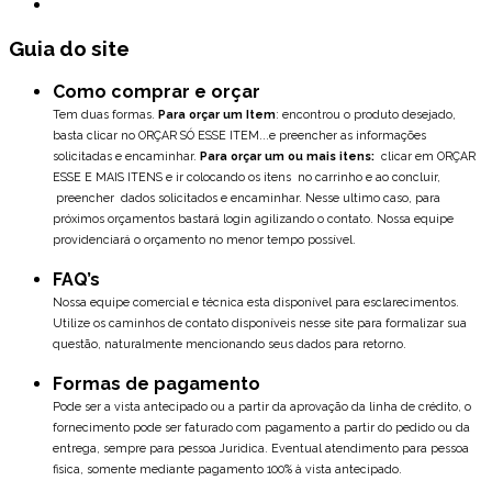
Guia do site
Como comprar e orçar
Tem duas formas.
Para orçar um Item
: encontrou o produto desejado,
basta clicar no ORÇAR SÓ ESSE ITEM...e preencher as informações
solicitadas e encaminhar.
Para orçar um ou mais itens:
clicar em ORÇAR
ESSE E MAIS ITENS e ir colocando os itens no carrinho e ao concluir,
preencher dados solicitados e encaminhar. Nesse ultimo caso, para
próximos orçamentos bastará login agilizando o contato. Nossa equipe
providenciará o orçamento no menor tempo possível.
FAQ’s
Nossa equipe comercial e técnica esta disponível para esclarecimentos.
Utilize os caminhos de contato disponíveis nesse site para formalizar sua
questão, naturalmente mencionando seus dados para retorno.
Formas de pagamento
Pode ser a vista antecipado ou a partir da aprovação da linha de crédito, o
fornecimento pode ser faturado com pagamento a partir do pedido ou da
entrega, sempre para pessoa Juridica. Eventual atendimento para pessoa
fisica, somente mediante pagamento 100% à vista antecipado.