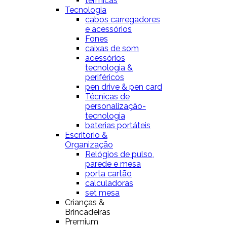
térmicas
Tecnologia
cabos carregadores
e acessórios
Fones
caixas de som
acessórios
tecnologia &
periféricos
pen drive & pen card
Técnicas de
personalização-
tecnologia
baterias portáteis
Escritorio &
Organização
Relógios de pulso,
parede e mesa
porta cartão
calculadoras
set mesa
Crianças &
Brincadeiras
Premium