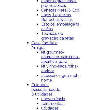
canetas plásticas &
promocionais
Canetas Metal & Eco
Lapis, Lapiseiras,
Borrachas & afins
Estojos, embalagens
e afins
Técnicas de
gravação canetas
Casa, família e
Amigos
kit gourmet-
churrasco-caipirinha-
aperitivo-patê
kit vinho-saca rolha-
abridor
acessórios gourmet-
home
Cuidados
pessoais, saude
& utilidades
conveniência
ferramentas
utilidades